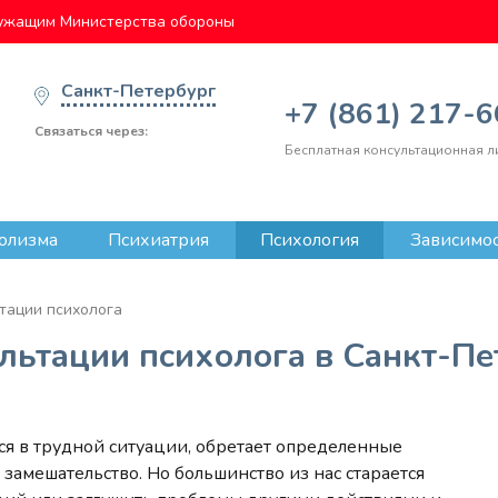
ужащим Министерства обороны
Санкт-Петербург
+7 (861) 217-
Связаться через:
Бесплатная консультационная л
олизма
Психиатрия
Психология
Зависимо
тации психолога
ьтации психолога в Санкт-Пе
я в трудной ситуации, обретает определенные
 замешательство. Но большинство из нас старается