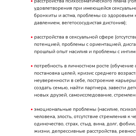
расстройства психосоматического плана (го
удовлетворения при имеющейся сексуально
бронхиты и астма, проблемы со здоровьем
давлением, вегетососудистая дистония);
расстройства в сексуальной сфере (отсутств
потенцией, проблемы с ориентацией, дисга
прошлый опыт насилия и проблемы с интим
потребность в личностном росте (обучение
постановка целей, кризис среднего возраст
неуверенности в себе, построение карьер
создать семью, найти партнера, завести д
новых друзей, самоисследование, стремлен
эмоциональные проблемы (насилие, психоло
человека, злость, отсутствие стремления к 
одиночество, страх, стыд, вина, долг, фобии
жизни, депрессивные расстройства, ревност