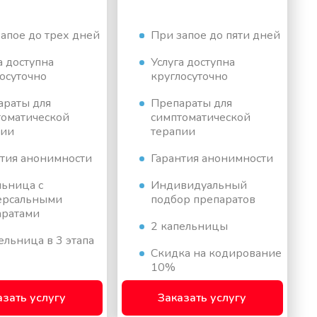
апое до трех дней
При запое до пяти дней
а доступна
Услуга доступна
осуточно
круглосуточно
араты для
Препараты для
томатической
симптоматической
пии
терапии
нтия анонимности
Гарантия анонимности
льница с
Индивидуальный
ерсальными
подбор препаратов
аратами
2 капельницы
ельница в 3 этапа
Скидка на кодирование
10%
азать услугу
Заказать услугу