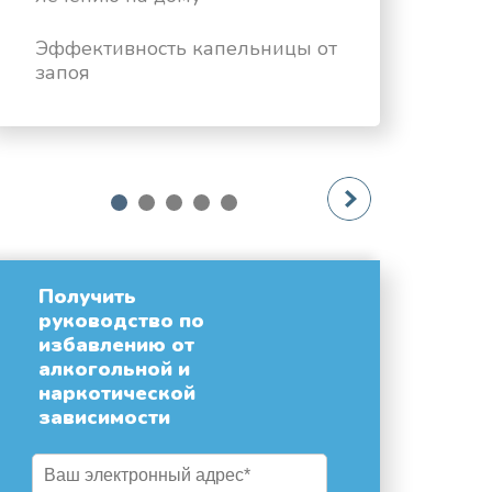
Эффективность капельницы от
запоя
next
1
2
3
4
5
Получить
руководство по
избавлению от
алкогольной и
наркотической
зависимости