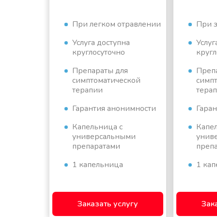
При легком отравлении
При з
Услуга доступна
Услуг
круглосуточно
кругл
Препараты для
Преп
симптоматической
симп
терапии
тера
Гарантия анонимности
Гара
Капельница с
Капе
универсальными
унив
препаратами
преп
1 капельница
1 кап
Заказать услугу
Зак