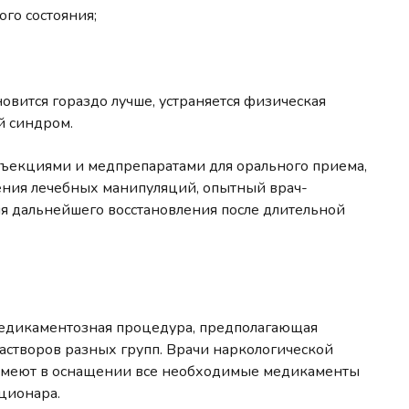
го состояния;
овится гораздо лучше, устраняется физическая
й синдром.
ъекциями и медпрепаратами для орального приема,
дения лечебных манипуляций, опытный врач-
я дальнейшего восстановления после длительной
т
 медикаментозная процедура, предполагающая
створов разных групп. Врачи наркологической
 имеют в оснащении все необходимые медикаменты
ационара.